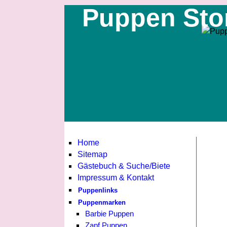
Puppen Sto
Home
Sitemap
Gästebuch & Suche/Biete
Impressum & Kontakt
Puppenlinks
Puppenmarken
Barbie Puppen
Zapf Puppen